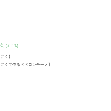
次
んにく】
んにくで作るペペロンチーノ】