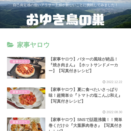
自己肯定感の低いアラサー主婦が新しいことに挑戦してみました！
家事ヤロウ
【家事ヤロウ】バターの風味が絶品！
家事ヤロウ
『焼き肉まん』【ホットサンドメーカ
ー】【写真付きレシピ】
2022.12.22
【家事ヤロウ】夏に食べたいさっぱり
家事ヤロウ
味！超簡単☆『トマトの塩こんぶ和え』
【写真付きレシピ】
2022.08.30
【家事ヤロウ】SNSで話題沸騰！！簡単
家事ヤロウ
巻くだけ☆『大葉豚肉巻き』【写真付き