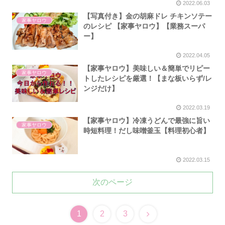
2022.06.03
【写真付き】金の胡麻ドレ チキンソテー
家事ヤロウ
のレシピ 【家事ヤロウ】【業務スーパ
ー】
2022.04.05
【家事ヤロウ】美味しい＆簡単でリピー
家事ヤロウ
トしたレシピを厳選！【まな板いらず/レ
ンジだけ】
2022.03.19
【家事ヤロウ】冷凍うどんで最強に旨い
家事ヤロウ
時短料理！だし味噌釜玉【料理初心者】
2022.03.15
次のページ
1
2
3