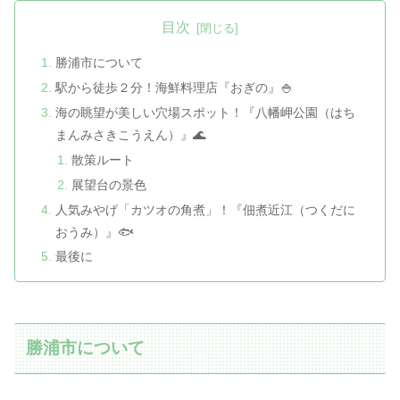
目次
勝浦市について
駅から徒歩２分！海鮮料理店『おぎの』🍚
海の眺望が美しい穴場スポット！『八幡岬公園（はち
まんみさきこうえん）』🌊
散策ルート
展望台の景色
人気みやげ「カツオの角煮」！『佃煮近江（つくだに
おうみ）』🐟
最後に
勝浦市について