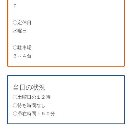
０
〇定休日
水曜日
〇駐車場
３～４台
当日の状況
〇土曜日の１２時
〇待ち時間なし
〇滞在時間：５０分